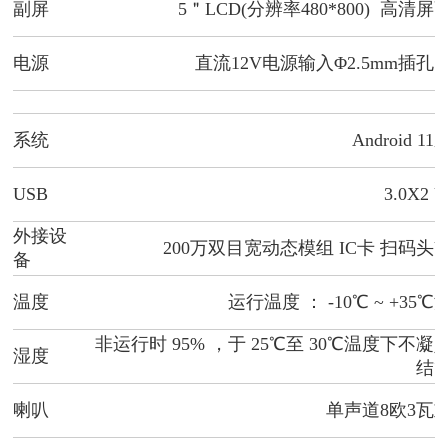
副屏
5＂LCD(分辨率480*800) 高清屏
电源
直流12V电源输入Φ2.5mm插孔
系统
Android 11
USB
3.0X2
U
外接设
200万双目宽动态模组 IC卡 扫码头
U
备
温度
运行温度 ： -10℃ ~ +35℃
非运行时 95% ，于 25℃至 30℃温度下不凝
湿度
结
喇叭
单声道8欧3瓦